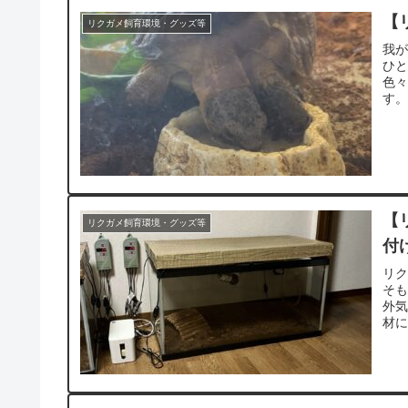
【
リクガメ飼育環境・グッズ等
我
ひ
色
す。
【
リクガメ飼育環境・グッズ等
付
リ
そ
外
材に