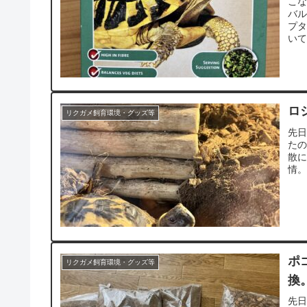
こ
バ
プ
いて
ロ
リクガメ飼育環境・グッズ等
先
た
散
情。
ポ
リクガメ飼育環境・グッズ等
換
先