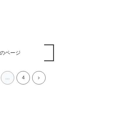
のページ
次
…
4
へ