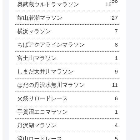
56
奥武蔵ウルトラマラソン
16
館山若潮マラソン
27
横浜マラソン
7
ちばアクアラインマラソン
8
富士山マラソン
1
しまだ大井川マラソン
9
はだの丹沢水無川マラソン
11
火祭りロードレース
6
手賀沼エコマラソン
1
丹沢湖マラソン
4
流山ロードレース
5