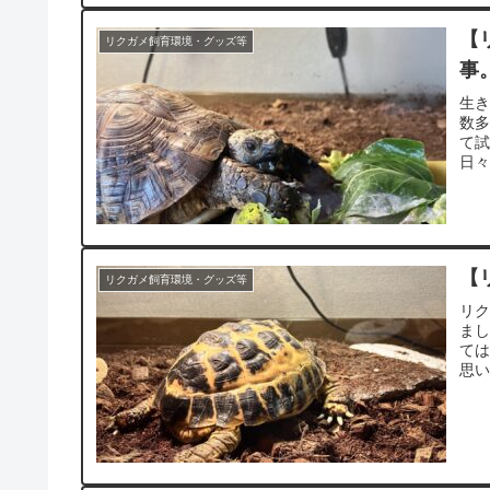
【
リクガメ飼育環境・グッズ等
事
生
数
て
日々
【
リクガメ飼育環境・グッズ等
リク
ま
ては
思い