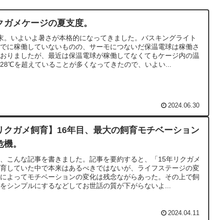
クガメケージの夏支度。
末。いよいよ暑さが本格的になってきました。バスキングライト
すでに稼働していないものの、サーモにつないだ保温電球は稼働さ
ておりましたが、最近は保温電球が稼働してなくてもケージ内の温
28℃を超えていることが多くなってきたので、いよい...
2024.06.30
リクガメ飼育】16年目、最大の飼育モチベーション
危機。
、こんな記事を書きました。記事を要約すると、「15年リクガメ
飼育していた中で本来はあるべきではないが、ライフステージの変
等によってモチベーションの変化は残念ながらあった。その上で飼
をシンプルにするなどしてお世話の質が下がらないよ...
2024.04.11