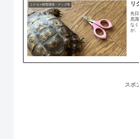
リ
リクガメ飼育環境・グッズ等
先
意
な
が、
スポ