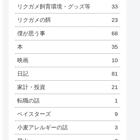
リクガメ飼育環境・グッズ等
33
リクガメの餌
23
僕が思う事
68
本
35
映画
10
日記
81
家計・投資
21
転職の話
1
ベイスターズ
9
小麦アレルギーの話
3