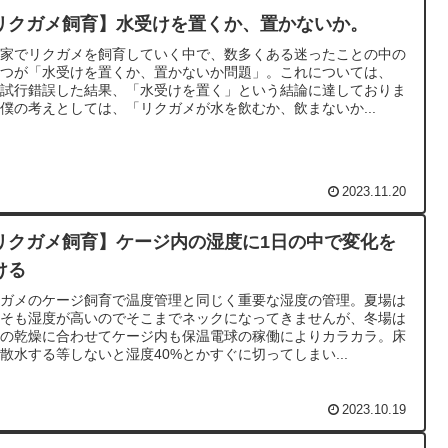
リクガメ飼育】水受けを置くか、置かないか。
が家でリクガメを飼育していく中で、数多くある迷ったことの中の
とつが「水受けを置くか、置かないか問題」。これについては、
々試行錯誤した結果、「水受けを置く」という結論に達しておりま
僕の考えとしては、「リクガメが水を飲むか、飲まないか...
2023.11.20
リクガメ飼育】ケージ内の湿度に1日の中で変化を
ける
クガメのケージ飼育で温度管理と同じく重要な湿度の管理。夏場は
もそも湿度が高いのでそこまでネックになってきませんが、冬場は
気の乾燥に合わせてケージ内も保温電球の稼働によりカラカラ。床
散水する等しないと湿度40%とかすぐに切ってしまい...
2023.10.19