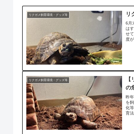
リ
リクガメ飼育環境・グッズ等
6月
は
せ
度が
【
リクガメ飼育環境・グッズ等
の
昨年
を
化
育法