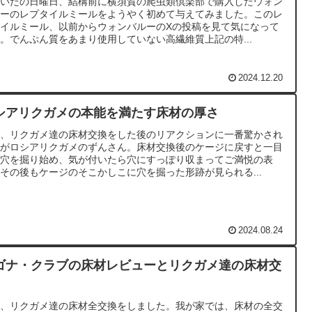
ないだの日曜日、結構前に横須賀の爬虫類倶楽部で購入したウォン
ルーのレプタイルミールをようやく初めて与えてみました。このレ
タイルミール、以前からウォンバルーのXの投稿を見て気になって
。でんぷん質をあまり使用していない高繊維質上記の特...
2024.12.20
シアリクガメの本能を満たす床材の厚さ
日、リクガメ達の床材交換をした後のリアクションに一番驚かされ
のがロシアリクガメのずんさん。床材交換後のケージに戻すと一目
に穴を掘り始め、気が付いたら穴にすっぽり収まってご満悦の表
その後もケージのそこかしこに穴を掘った形跡が見られる...
2024.08.24
ゴナ・クラブの床材レビューとリクガメ達の床材交
。
日、リクガメ達の床材全交換をしました。我が家では、床材の全交