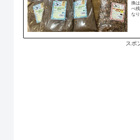
換は
べ残
なり
スポ