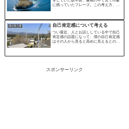
をしていた数年前、書籍の中で見て印象
に残っていたフレーズ。この考え方、別
にインデックス投資に関わらず、どの行
動にも大切だなと思う。行動というか人
生というか。決めたことをやり抜
く。・・・ただ、変化の激しいこ...
自己肯定感について考える
僕が思う事
つい最近、人とお話ししている中で自己
肯定感の話題になって、僕の自己肯定感
はその人から見ると高めに見えるとのこ
と。僕は、そんなに自分が大好きでもな
いですが嫌いでもないです。強いて言え
ば、自分が好きでいられるように暮らし
ているという感じです。そ...
スポンサーリンク