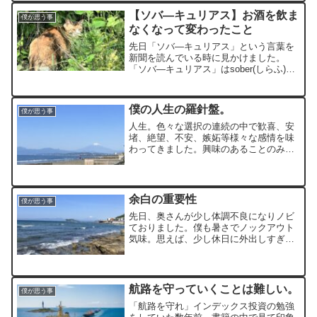
下記リンクのよう...
【ソバ―キュリアス】お酒を飲ま
僕が思う事
なくなって変わったこと
先日「ソバ―キュリアス」という言葉を
新聞を読んでいる時に見かけました。
「ソバ―キュリアス」はsober(しらふ)と
curious(好奇心)を合わせた造語であえて
お酒を飲まないライフスタイルのことを
言うそうです。僕の場合、必要に迫られ
僕の人生の羅針盤。
僕が思う事
て(食物...
人生。色々な選択の連続の中で歓喜、安
堵、絶望、不安、嫉妬等様々な感情を味
わってきました。興味のあることのみに
没頭しつづけた学生時代「自分ですべて
なんとかする。全てをコントロールして
みせる」と尖がって苛立ちの多かった20
代。大きな挫折を経て、...
余白の重要性
僕が思う事
先日、奥さんが少し体調不良になりノビ
ておりました。僕も暑さでノックアウト
気味。思えば、少し休日に外出しすぎた
のかもしれません。元々の性格なのか、
そういう体質なのか、そういうお年頃な
のか、僕は元々人混みが苦手でお出かけ
が続くとバテてしまう傾向...
航路を守っていくことは難しい。
僕が思う事
「航路を守れ」インデックス投資の勉強