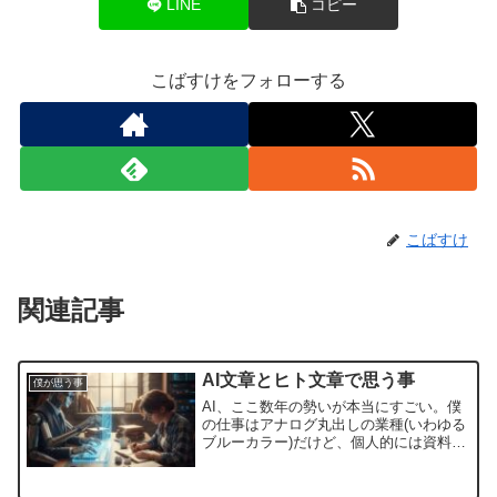
LINE
コピー
こばすけをフォローする
こばすけ
関連記事
AI文章とヒト文章で思う事
僕が思う事
AI、ここ数年の勢いが本当にすごい。僕
の仕事はアナログ丸出しの業種(いわゆる
ブルーカラー)だけど、個人的には資料を
作成したり、リーフレットを作ったり、
何か調べものをする時にもAIを使ってい
る。そして趣味で書いているブログでも