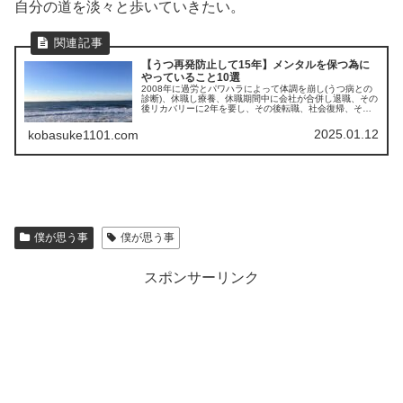
自分の道を淡々と歩いていきたい。
【うつ再発防止して15年】メンタルを保つ為に
やっていること10選
2008年に過労とパワハラによって体調を崩し(うつ病との
診断)、休職し療養、休職期間中に会社が合併し退職、その
後リカバリーに2年を要し、その後転職、社会復帰、そこ
からは再発なく過ごしています。・・・が、当時の記憶は
あまりないと言っても過言で...
2025.01.12
kobasuke1101.com
僕が思う事
僕が思う事
スポンサーリンク