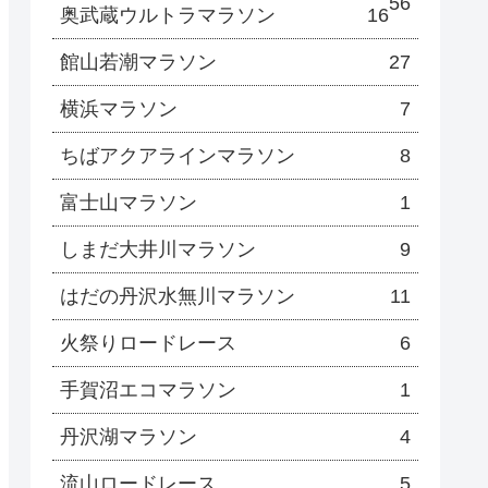
56
奥武蔵ウルトラマラソン
16
館山若潮マラソン
27
横浜マラソン
7
ちばアクアラインマラソン
8
富士山マラソン
1
しまだ大井川マラソン
9
はだの丹沢水無川マラソン
11
火祭りロードレース
6
手賀沼エコマラソン
1
丹沢湖マラソン
4
流山ロードレース
5