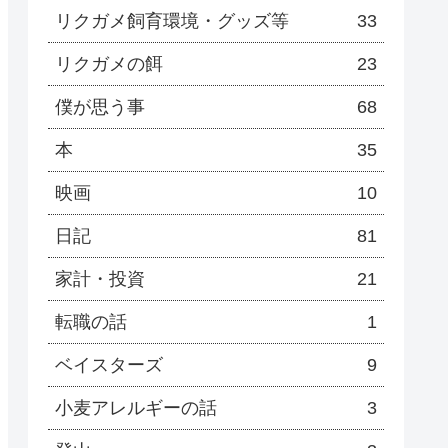
リクガメ飼育環境・グッズ等
33
リクガメの餌
23
僕が思う事
68
本
35
映画
10
日記
81
家計・投資
21
転職の話
1
ベイスターズ
9
小麦アレルギーの話
3