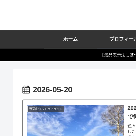
ホーム
プロフィー
【景品表示法に基
2026-05-20
2
野辺山ウルトラマラソン
で
色
し