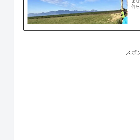
ま
何ら
スポ