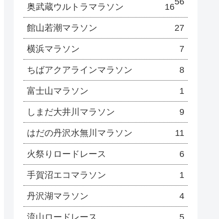
56
奥武蔵ウルトラマラソン
16
館山若潮マラソン
27
横浜マラソン
7
ちばアクアラインマラソン
8
富士山マラソン
1
しまだ大井川マラソン
9
はだの丹沢水無川マラソン
11
火祭りロードレース
6
手賀沼エコマラソン
1
丹沢湖マラソン
4
流山ロードレース
5