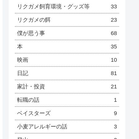
リクガメ飼育環境・グッズ等
33
リクガメの餌
23
僕が思う事
68
本
35
映画
10
日記
81
家計・投資
21
転職の話
1
ベイスターズ
9
小麦アレルギーの話
3