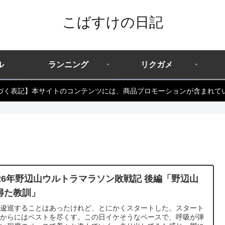
こばすけの日記
ル
ランニング
リクガメ
づく表記】本サイトのコンテンツには、商品プロモーションが含まれて
026年野辺山ウルトラマラソン敗戦記 後編「野辺山
得た教訓」
々逡巡することはあったけれど、とにかくスタートした。スタート
たからにはベストを尽くす。この日イケそうなペースで、呼吸が弾